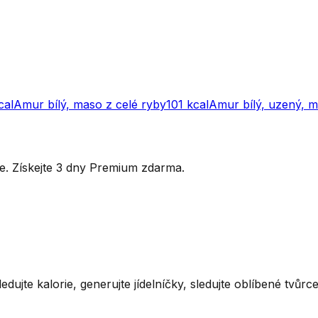
cal
Amur bílý, maso z celé ryby
101
kcal
Amur bílý, uzený, 
ytře. Získejte 3 dny Premium zdarma.
ledujte kalorie, generujte jídelníčky, sledujte oblíbené tvůr