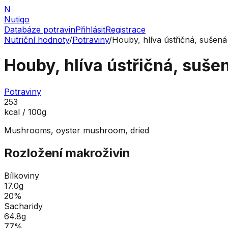
N
Nutiqo
Databáze potravin
Přihlásit
Registrace
Nutriční hodnoty
/
Potraviny
/
Houby, hlíva ústřičná, sušená
Houby, hlíva ústřičná, suše
Potraviny
253
kcal / 100g
Mushrooms, oyster mushroom, dried
Rozložení makroživin
Bílkoviny
17.0
g
20
%
Sacharidy
64.8
g
77
%