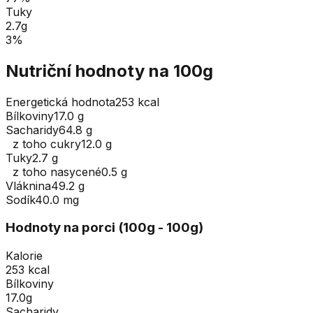
Tuky
2.7
g
3
%
Nutriční hodnoty na 100g
Energetická hodnota
253 kcal
Bílkoviny
17.0 g
Sacharidy
64.8 g
z toho cukry
12.0 g
Tuky
2.7 g
z toho nasycené
0.5 g
Vláknina
49.2 g
Sodík
40.0 mg
Hodnoty na porci (
100
g
- 100g
)
Kalorie
253 kcal
Bílkoviny
17.0g
Sacharidy