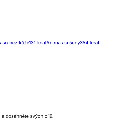
maso bez kůže
131
kcal
Ananas sušený
354
kcal
ce a dosáhněte svých cílů.