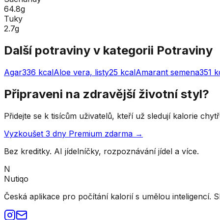
64.8g
Tuky
2.7g
Další potraviny v kategorii
Potraviny
Agar
336
kcal
Aloe vera, listy
25
kcal
Amarant semena
351
k
Připraveni na zdravější životní styl?
Přidejte se k tisícům uživatelů, kteří už sledují kalorie ch
Vyzkoušet 3 dny Premium zdarma →
Bez kreditky. AI jídelníčky, rozpoznávání jídel a více.
N
Nutiqo
Česká aplikace pro počítání kalorií s umělou inteligencí. S