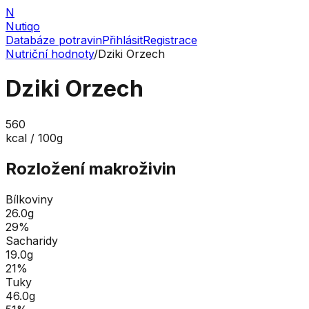
N
Nutiqo
Databáze potravin
Přihlásit
Registrace
Nutriční hodnoty
/
Dziki Orzech
Dziki Orzech
560
kcal / 100g
Rozložení makroživin
Bílkoviny
26.0
g
29
%
Sacharidy
19.0
g
21
%
Tuky
46.0
g