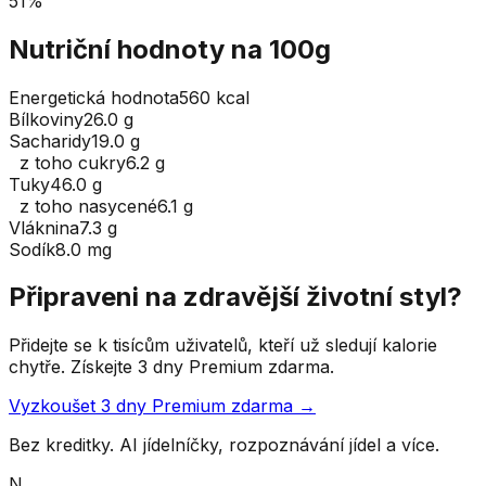
51
%
Nutriční hodnoty na 100g
Energetická hodnota
560 kcal
Bílkoviny
26.0 g
Sacharidy
19.0 g
z toho cukry
6.2 g
Tuky
46.0 g
z toho nasycené
6.1 g
Vláknina
7.3 g
Sodík
8.0 mg
Připraveni na zdravější životní styl?
Přidejte se k tisícům uživatelů, kteří už sledují kalorie
chytře. Získejte 3 dny Premium zdarma.
Vyzkoušet 3 dny Premium zdarma →
Bez kreditky. AI jídelníčky, rozpoznávání jídel a více.
N