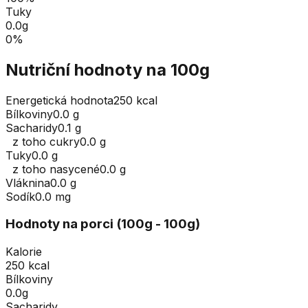
Tuky
0.0
g
0
%
Nutriční hodnoty na 100g
Energetická hodnota
250 kcal
Bílkoviny
0.0 g
Sacharidy
0.1 g
z toho cukry
0.0 g
Tuky
0.0 g
z toho nasycené
0.0 g
Vláknina
0.0 g
Sodík
0.0 mg
Hodnoty na porci (
100
g
- 100g
)
Kalorie
250 kcal
Bílkoviny
0.0g
Sacharidy