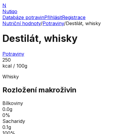
N
Nutiqo
Databáze potravin
Přihlásit
Registrace
Nutriční hodnoty
/
Potraviny
/
Destilát, whisky
Destilát, whisky
Potraviny
250
kcal / 100g
Whisky
Rozložení makroživin
Bílkoviny
0.0
g
0
%
Sacharidy
0.1
g
100
%