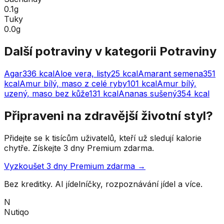
0.1g
Tuky
0.0g
Další potraviny v kategorii
Potraviny
Agar
336
kcal
Aloe vera, listy
25
kcal
Amarant semena
351
kcal
Amur bílý, maso z celé ryby
101
kcal
Amur bílý,
uzený, maso bez kůže
131
kcal
Ananas sušený
354
kcal
Připraveni na zdravější životní styl?
Přidejte se k tisícům uživatelů, kteří už sledují kalorie
chytře. Získejte 3 dny Premium zdarma.
Vyzkoušet 3 dny Premium zdarma →
Bez kreditky. AI jídelníčky, rozpoznávání jídel a více.
N
Nutiqo