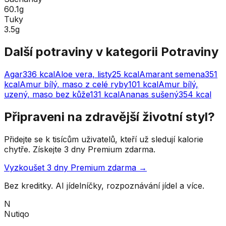
60.1g
Tuky
3.5g
Další potraviny v kategorii
Potraviny
Agar
336
kcal
Aloe vera, listy
25
kcal
Amarant semena
351
kcal
Amur bílý, maso z celé ryby
101
kcal
Amur bílý,
uzený, maso bez kůže
131
kcal
Ananas sušený
354
kcal
Připraveni na zdravější životní styl?
Přidejte se k tisícům uživatelů, kteří už sledují kalorie
chytře. Získejte 3 dny Premium zdarma.
Vyzkoušet 3 dny Premium zdarma →
Bez kreditky. AI jídelníčky, rozpoznávání jídel a více.
N
Nutiqo