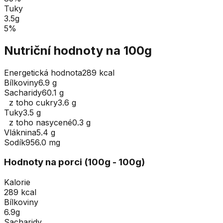
Tuky
3.5
g
5
%
Nutriční hodnoty na 100g
Energetická hodnota
289 kcal
Bílkoviny
6.9 g
Sacharidy
60.1 g
z toho cukry
3.6 g
Tuky
3.5 g
z toho nasycené
0.3 g
Vláknina
5.4 g
Sodík
956.0 mg
Hodnoty na porci (
100
g
- 100g
)
Kalorie
289 kcal
Bílkoviny
6.9g
Sacharidy