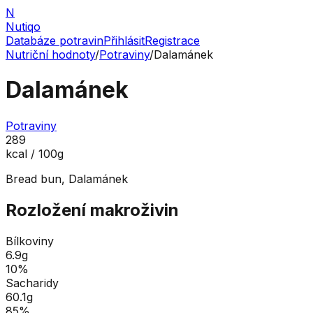
N
Nutiqo
Databáze potravin
Přihlásit
Registrace
Nutriční hodnoty
/
Potraviny
/
Dalamánek
Dalamánek
Potraviny
289
kcal / 100g
Bread bun, Dalamánek
Rozložení makroživin
Bílkoviny
6.9
g
10
%
Sacharidy
60.1
g
85
%