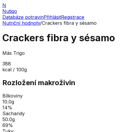
N
Nutiqo
Databáze potravin
Přihlásit
Registrace
Nutriční hodnoty
/
Crackers fibra y sésamo
Crackers fibra y sésamo
Más Trigo
388
kcal / 100g
Rozložení makroživin
Bílkoviny
10.0
g
14
%
Sacharidy
50.0
g
69
%
Tuky