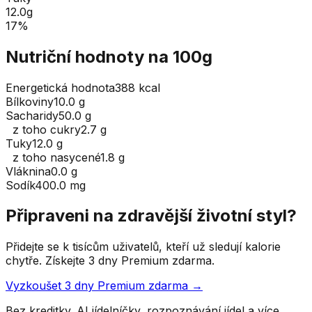
12.0
g
17
%
Nutriční hodnoty na 100g
Energetická hodnota
388 kcal
Bílkoviny
10.0 g
Sacharidy
50.0 g
z toho cukry
2.7 g
Tuky
12.0 g
z toho nasycené
1.8 g
Vláknina
0.0 g
Sodík
400.0 mg
Připraveni na zdravější životní styl?
Přidejte se k tisícům uživatelů, kteří už sledují kalorie
chytře. Získejte 3 dny Premium zdarma.
Vyzkoušet 3 dny Premium zdarma →
Bez kreditky. AI jídelníčky, rozpoznávání jídel a více.