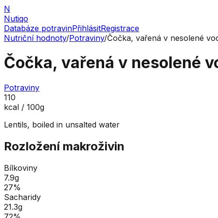
N
Nutiqo
Databáze potravin
Přihlásit
Registrace
Nutriční hodnoty
/
Potraviny
/
Čočka, vařená v nesolené vo
Čočka, vařená v nesolené v
Potraviny
110
kcal / 100g
Lentils, boiled in unsalted water
Rozložení makroživin
Bílkoviny
7.9
g
27
%
Sacharidy
21.3
g
72
%