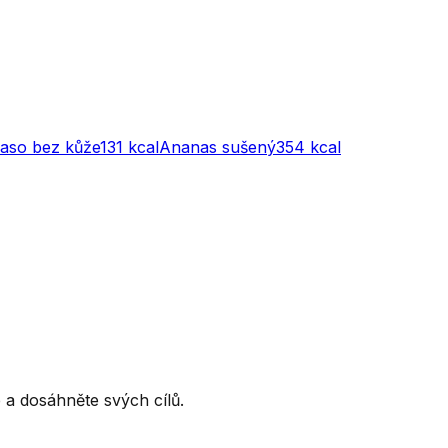
maso bez kůže
131
kcal
Ananas sušený
354
kcal
ce a dosáhněte svých cílů.