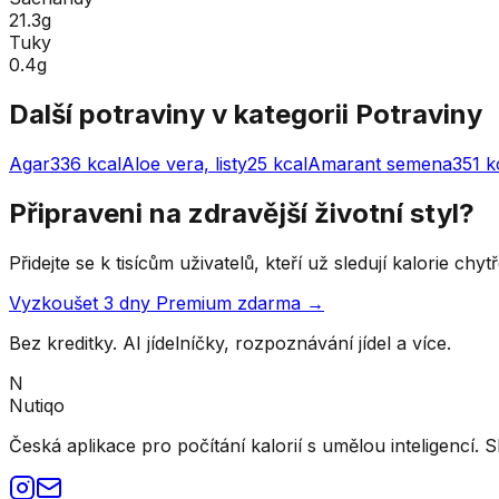
21.3g
Tuky
0.4g
Další potraviny v kategorii
Potraviny
Agar
336
kcal
Aloe vera, listy
25
kcal
Amarant semena
351
k
Připraveni na zdravější životní styl?
Přidejte se k tisícům uživatelů, kteří už sledují kalorie ch
Vyzkoušet 3 dny Premium zdarma →
Bez kreditky. AI jídelníčky, rozpoznávání jídel a více.
N
Nutiqo
Česká aplikace pro počítání kalorií s umělou inteligencí. S