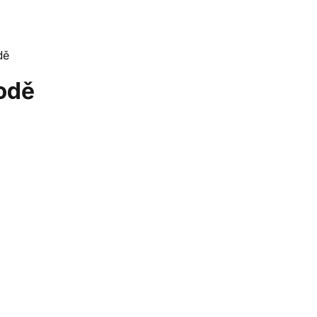
dě
odě