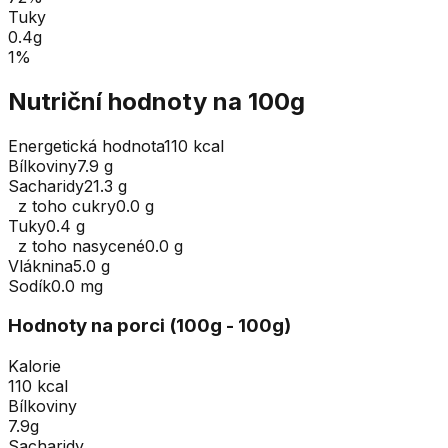
Tuky
0.4
g
1
%
Nutriční hodnoty na 100g
Energetická hodnota
110 kcal
Bílkoviny
7.9 g
Sacharidy
21.3 g
z toho cukry
0.0 g
Tuky
0.4 g
z toho nasycené
0.0 g
Vláknina
5.0 g
Sodík
0.0 mg
Hodnoty na porci (
100
g
- 100g
)
Kalorie
110 kcal
Bílkoviny
7.9g
Sacharidy