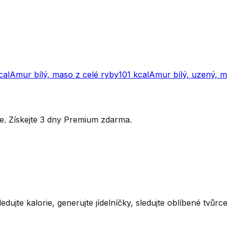
cal
Amur bílý, maso z celé ryby
101
kcal
Amur bílý, uzený, 
ytře. Získejte 3 dny Premium zdarma.
ledujte kalorie, generujte jídelníčky, sledujte oblíbené tvůr