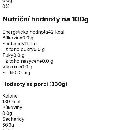
0.0
g
0
%
Nutriční hodnoty na 100g
Energetická hodnota
42 kcal
Bílkoviny
0.0 g
Sacharidy
11.0 g
z toho cukry
0.0 g
Tuky
0.0 g
z toho nasycené
0.0 g
Vláknina
0.0 g
Sodík
0.0 mg
Hodnoty na porci (
330
g
)
Kalorie
139 kcal
Bílkoviny
0.0g
Sacharidy
36.3g