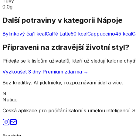
Tuky
0.0g
Další potraviny v kategorii
Nápoje
Bylinkový čaj
1
kcal
Caffè Latte
50
kcal
Cappuccino
45
kcal
C
Připraveni na zdravější životní styl?
Přidejte se k tisícům uživatelů, kteří už sledují kalorie ch
Vyzkoušet 3 dny Premium zdarma →
Bez kreditky. AI jídelníčky, rozpoznávání jídel a více.
N
Nutiqo
Česká aplikace pro počítání kalorií s umělou inteligencí. S