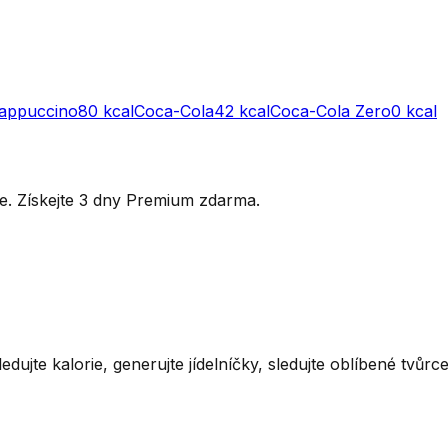
appuccino
80
kcal
Coca-Cola
42
kcal
Coca-Cola Zero
0
kcal
ytře. Získejte 3 dny Premium zdarma.
ledujte kalorie, generujte jídelníčky, sledujte oblíbené tvůr