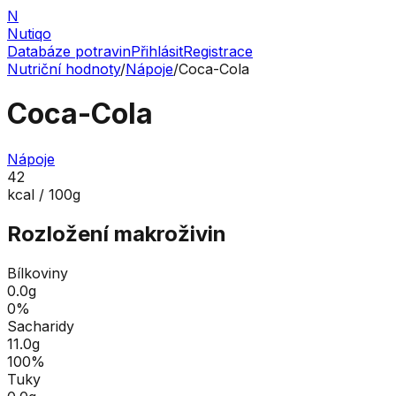
N
Nutiqo
Databáze potravin
Přihlásit
Registrace
Nutriční hodnoty
/
Nápoje
/
Coca-Cola
Coca-Cola
Nápoje
42
kcal / 100g
Rozložení makroživin
Bílkoviny
0.0
g
0
%
Sacharidy
11.0
g
100
%
Tuky