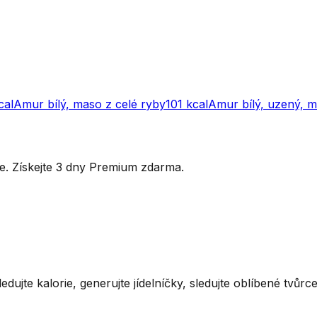
cal
Amur bílý, maso z celé ryby
101
kcal
Amur bílý, uzený, 
ytře. Získejte 3 dny Premium zdarma.
ledujte kalorie, generujte jídelníčky, sledujte oblíbené tvůr