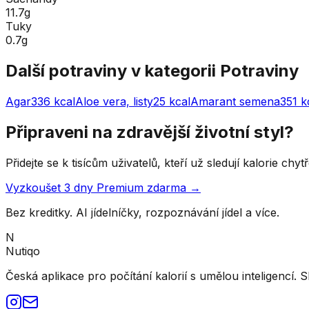
11.7g
Tuky
0.7g
Další potraviny v kategorii
Potraviny
Agar
336
kcal
Aloe vera, listy
25
kcal
Amarant semena
351
k
Připraveni na zdravější životní styl?
Přidejte se k tisícům uživatelů, kteří už sledují kalorie ch
Vyzkoušet 3 dny Premium zdarma →
Bez kreditky. AI jídelníčky, rozpoznávání jídel a více.
N
Nutiqo
Česká aplikace pro počítání kalorií s umělou inteligencí. S