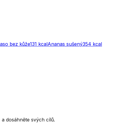
maso bez kůže
131
kcal
Ananas sušený
354
kcal
ce a dosáhněte svých cílů.