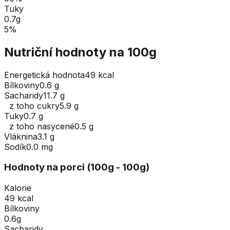
Tuky
0.7
g
5
%
Nutriční hodnoty na 100g
Energetická hodnota
49 kcal
Bílkoviny
0.6 g
Sacharidy
11.7 g
z toho cukry
5.9 g
Tuky
0.7 g
z toho nasycené
0.5 g
Vláknina
3.1 g
Sodík
0.0 mg
Hodnoty na porci (
100
g
- 100g
)
Kalorie
49 kcal
Bílkoviny
0.6g
Sacharidy