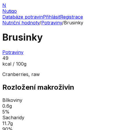
N
Nutiqo
Databáze potravin
Přihlásit
Registrace
Nutriční hodnoty
/
Potraviny
/
Brusinky
Brusinky
Potraviny
49
kcal / 100g
Cranberries, raw
Rozložení makroživin
Bílkoviny
0.6
g
5
%
Sacharidy
11.7
g
90
%