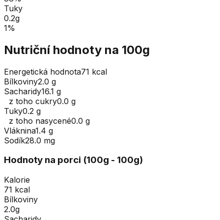
Tuky
0.2
g
1
%
Nutriční hodnoty na 100g
Energetická hodnota
71 kcal
Bílkoviny
2.0 g
Sacharidy
16.1 g
z toho cukry
0.0 g
Tuky
0.2 g
z toho nasycené
0.0 g
Vláknina
1.4 g
Sodík
28.0 mg
Hodnoty na porci (
100
g
- 100g
)
Kalorie
71 kcal
Bílkoviny
2.0g
Sacharidy