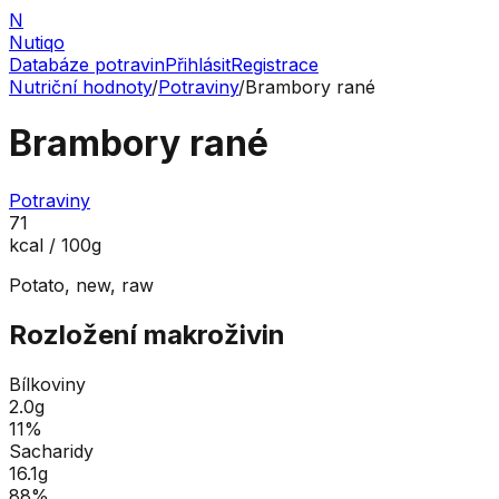
N
Nutiqo
Databáze potravin
Přihlásit
Registrace
Nutriční hodnoty
/
Potraviny
/
Brambory rané
Brambory rané
Potraviny
71
kcal / 100g
Potato, new, raw
Rozložení makroživin
Bílkoviny
2.0
g
11
%
Sacharidy
16.1
g
88
%