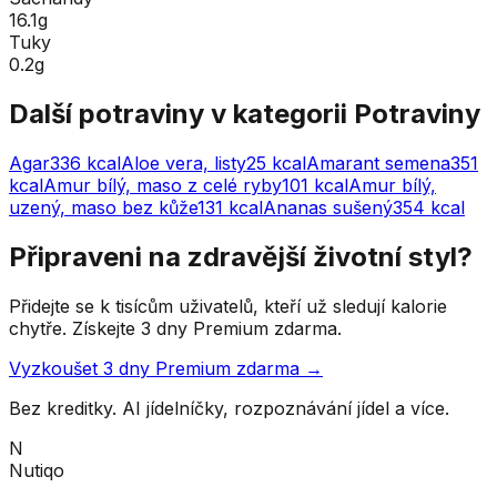
16.1g
Tuky
0.2g
Další potraviny v kategorii
Potraviny
Agar
336
kcal
Aloe vera, listy
25
kcal
Amarant semena
351
kcal
Amur bílý, maso z celé ryby
101
kcal
Amur bílý,
uzený, maso bez kůže
131
kcal
Ananas sušený
354
kcal
Připraveni na zdravější životní styl?
Přidejte se k tisícům uživatelů, kteří už sledují kalorie
chytře. Získejte 3 dny Premium zdarma.
Vyzkoušet 3 dny Premium zdarma →
Bez kreditky. AI jídelníčky, rozpoznávání jídel a více.
N
Nutiqo