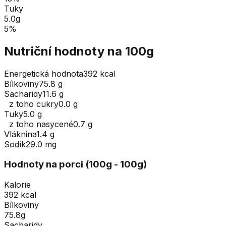
Tuky
5.0
g
5
%
Nutriční hodnoty na 100g
Energetická hodnota
392 kcal
Bílkoviny
75.8 g
Sacharidy
11.6 g
z toho cukry
0.0 g
Tuky
5.0 g
z toho nasycené
0.7 g
Vláknina
1.4 g
Sodík
29.0 mg
Hodnoty na porci (
100
g
- 100g
)
Kalorie
392 kcal
Bílkoviny
75.8g
Sacharidy