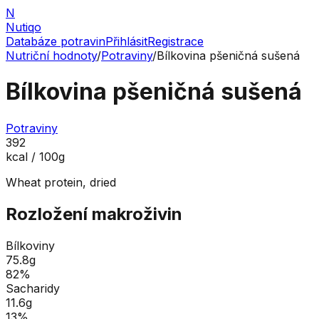
N
Nutiqo
Databáze potravin
Přihlásit
Registrace
Nutriční hodnoty
/
Potraviny
/
Bílkovina pšeničná sušená
Bílkovina pšeničná sušená
Potraviny
392
kcal / 100g
Wheat protein, dried
Rozložení makroživin
Bílkoviny
75.8
g
82
%
Sacharidy
11.6
g
13
%