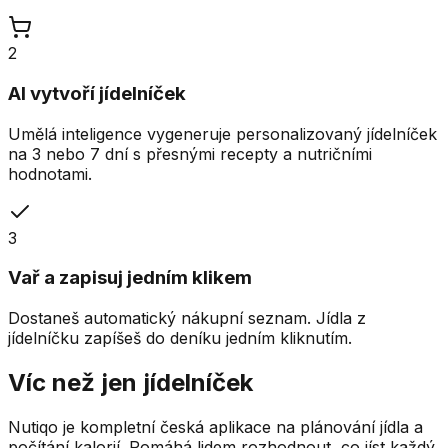
2
AI vytvoří jídelníček
Umělá inteligence vygeneruje personalizovaný jídelníček
na 3 nebo 7 dní s přesnými recepty a nutričními
hodnotami.
3
Vař a zapisuj jedním klikem
Dostaneš automatický nákupní seznam. Jídla z
jídelníčku zapíšeš do deníku jedním kliknutím.
Víc než jen jídelníček
Nutiqo je kompletní česká aplikace na plánování jídla a
počítání kalorií. Pomáhá lidem rozhodnout, co jíst každý